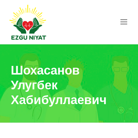
Шохасанов
Улугбек
Хабибуллаевич