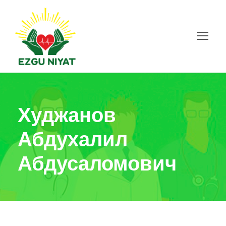
Худжанов
Абдухалил
Абдусаломович