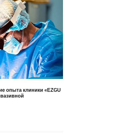
ие опыта клиники «EZGU
нвазивной