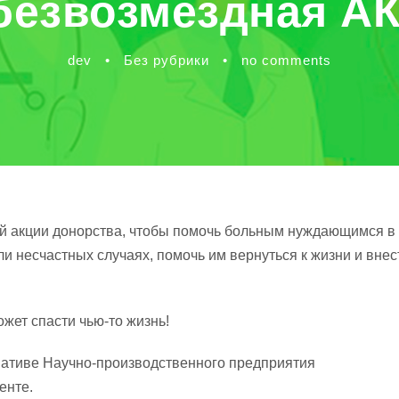
безвозмездная А
dev
•
Без рубрики
•
no comments
ой акции донорства, чтобы помочь больным нуждающимся в
и несчастных случаях, помочь им вернуться к жизни и внест
жет спасти чью-то жизнь!
иативе Научно-производственного предприятия
енте.