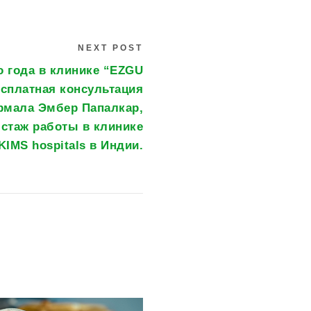
NEXT POST
о года в клинике “EZGU
есплатная консультация
ирмала Эмбер Папалкар,
 стаж работы в клинике
KIMS hospitals в Индии.