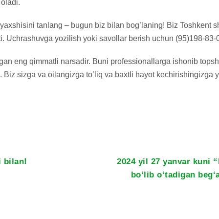
oladi.
 yaxshisini tanlang – bugun biz bilan bog’laning! Biz Toshkent 
i. Uchrashuvga yozilish yoki savollar berish uchun (95)198-83-0
gan eng qimmatli narsadir. Buni professionallarga ishonib top
g. Biz sizga va oilangizga to’liq va baxtli hayot kechirishingizg
 bilan!
2024 yil 27 yanvar kuni 
bo‘lib o‘tadigan beg‘