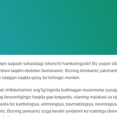
qni saqlash sohasidagi ishonchli hamkoringizdir! Biz yuqori sifat
ribani taqdim etishdan faxrlanamiz. Bizning klinikamiz yakshan
z istalgan vaqtda qulay bo’lishingiz mumkin.
ibali shifokorlarimiz sog’lig’ingizda kutilmagan muammolar yuz
ng farovonligingiz haqida gap ketganda, ularning malakasi va ta
da biz kardiologiya, aritmologiya, travmatologiya, nevrologiya 
tamiz. Bizning jamoamiz sizga kerakli yordamni ko’rsatishga doimo