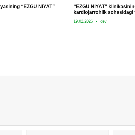
siyasining “EZGU NIYAT”
“EZGU NIYAT” klinikasinin
kardiojarrohlik sohasidagi t
19.02.2026
•
dev