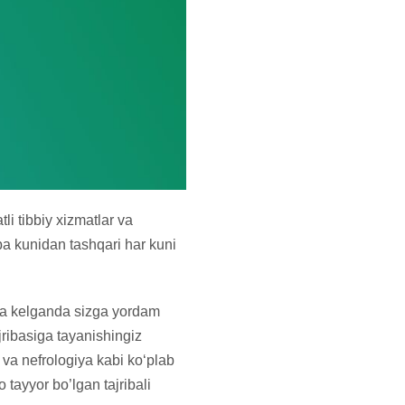
li tibbiy xizmatlar va
ba kunidan tashqari har kuni
aga kelganda sizga yordam
jribasiga tayanishingiz
va nefrologiya kabi ko‘plab
 tayyor bo’lgan tajribali