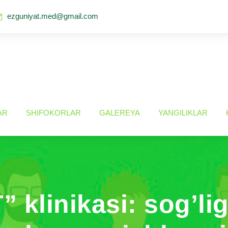
ezguniyat.med@gmail.com
AR
SHIFOKORLAR
GALEREYA
YANGILIKLAR
 klinikasi: sog’li