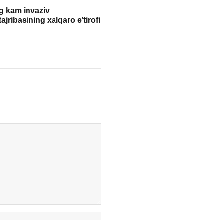
g kam invaziv
ajribasining xalqaro e’tirofi