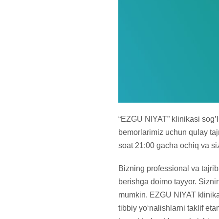
“EZGU NIYAT” klinikasi sog’li
bemorlarimiz uchun qulay taj
soat 21:00 gacha ochiq va si
Bizning professional va tajr
berishga doimo tayyor. Sizni
mumkin. EZGU NIYAT klinikasi
tibbiy yo‘nalishlarni taklif e