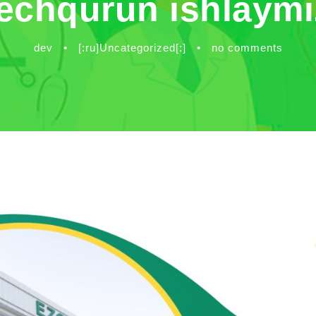
echqurun ishlaymi
dev
•
[:ru]Uncategorized[:]
•
no comments