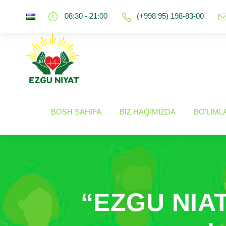
08:30 - 21:00
(+998 95) 198-83-00
BOSH SAHIFA
BIZ HAQIMIZDA
BO’LIML
“EZGU NIAT”