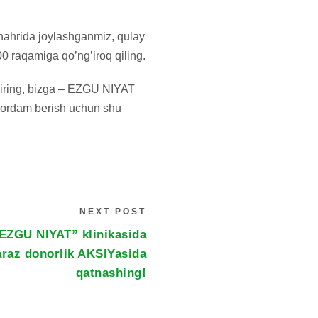
shahrida joylashganmiz, qulay
0 raqamiga qo’ng’iroq qiling.
shiring, bizga – EZGU NIYAT
a yordam berish uchun shu
NEXT POST
“EZGU NIYAT” klinikasida
araz donorlik AKSIYasida
qatnashing!