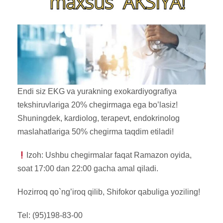
Endi siz EKG va yurakning eхokardiyografiya
tekshiruvlariga 20% chegirmaga ega bo’lasiz!
Shuningdek, kardiolog, terapevt, endokrinolog
maslahatlariga 50% chegirma taqdim etiladi!
Izoh: Ushbu chegirmalar faqat Ramazon oyida,
soat 17:00 dan 22:00 gacha amal qiladi.
Hozirroq qo`ng’iroq qilib, Shifokor qabuliga yoziling!
Теl: (95)198-83-00