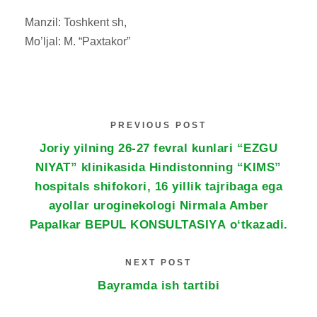
Manzil: Toshkent sh,
Mo’ljal: M. “Paxtakor”
PREVIOUS POST
Joriy yilning 26-27 fevral kunlari “EZGU
NIYAT” klinikasida Hindistonning “KIMS”
hospitals shifokori, 16 yillik tajribaga ega
ayollar uroginekologi Nirmala Amber
Papalkar BEPUL KONSULTASIYА o‘tkazadi.
NEXT POST
Bayramda ish tartibi