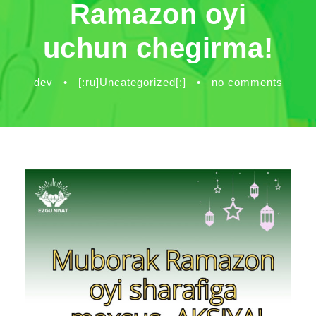
Ramazon oyi
uchun chegirma!
dev
•
[:ru]Uncategorized[:]
•
no comments