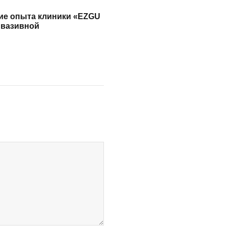
ие опыта клиники «EZGU
нвазивной