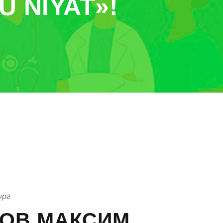
U NIYAT»!
ург
ОВ МАКСИМ