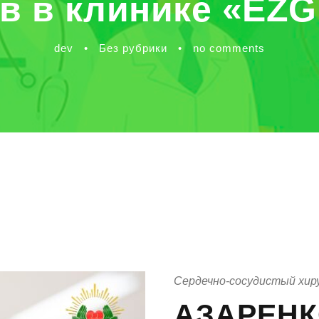
в в клинике «EZG
dev
•
Без рубрики
•
no comments
Сердечно-сосудистый хир
АЗАРЕНК