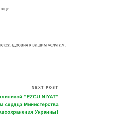
рдце
лександрович к вашим услугам.
NEXT POST
клиникой “EZGU NIYAT”
ом сердца Министерства
авоохранения Украины!