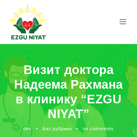
Визит доктора
Надеема Рахмана
в клинику “EZGU
NIYAT”
dev
•
Без рубрики
•
no comments