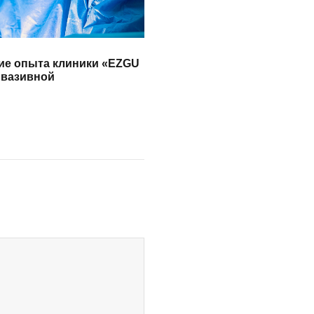
ие опыта клиники «EZGU
нвазивной