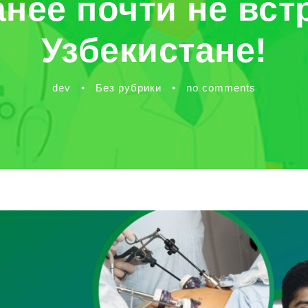
анее почти не вст
Узбекистане!
dev
•
Без рубрики
•
no comments