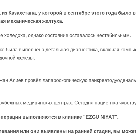
а из Казахстана, у которой в сентябре этого года был
ая механическая желтуха.
е холедоха, однако состояние оставалось нестабильным.
тке была выполнена детальная диагностика, включая комп
дочной железы.
Алиев провёл лапароскопическую панкреатодуоденальну
бежных медицинских центрах. Сегодня пациентка чувствуе
операции выполняются в клинике “EZGU NIYAT”.
левания или они выявлены на ранней стадии, вы может