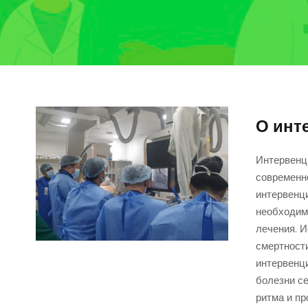
О инт
Интервенц
современн
интервенци
необходим
лечения. 
смертност
интервенц
болезни се
ритма и пр