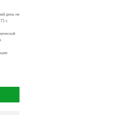
ний день не
Т) с
фической
я
йшие