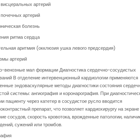
 висцеральных артерий
 почечных артерий
оническая болезнь
ния ритма сердца
ельная аритмия (окклюзия ушка левого предсердия)
змы артерий
о-венозные мал формации Диагностика сердечно-сосудистых
ваний В отделение интервенционный кардиологии применяются
енные эндоваскулярные методы диагностики состояния сердеч
стой системы: ангиография и коронарография. При диагностичес
ии пациенту через катетер в сосудистое русло вводится
ноконтрастный препарат, что позволяет кардиохирургу на экране
ние сосудов, скорость кровотока, врожденные патологии, наличи
дений, сужений или тромбов.
рафия