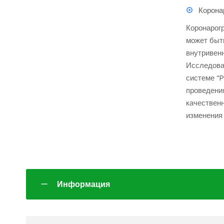
Корона
Коронарогр
может быт
внутривен
Исследова
системе “P
проведени
качествен
изменения 
Информация