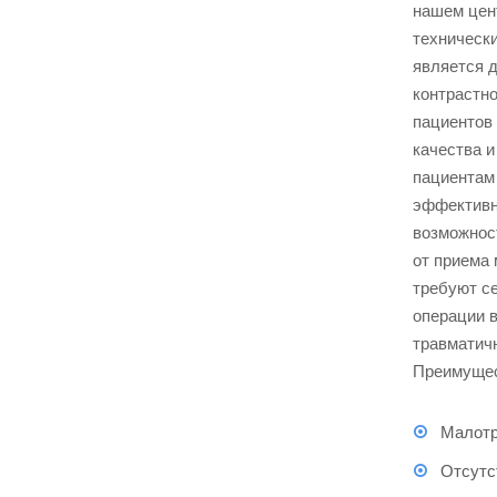
нашем цен
техническ
является д
контрастно
пациентов
качества и
пациентам
эффективн
возможнос
от приема 
требуют с
операции 
травматич
Преимущес
Малотр
Отсутс