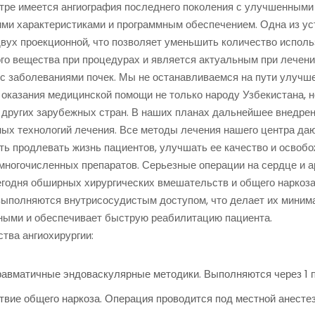
тре имеется ангиография последнего поколения с улучшенными
ими характеристиками и программным обеспечением. Одна из ус
вух проекционной, что позволяет уменьшить количество исполь
го вещества при процедурах и является актуальным при лечен
 с заболеваниями почек. Мы не останавливаемся на пути улучш
 оказания медицинской помощи не только народу Узбекистана, н
 других зарубежных стран. В наших планах дальнейшее внедрен
ых технологий лечения. Все методы лечения нашего центра да
ть продлевать жизнь пациентов, улучшать ее качество и освоб
многочисленных препаратов. Серьезные операции на сердце и а
егодня обширных хирургических вмешательств и общего наркоза
выполняются внутрисосудистым доступом, что делает их миним
ными и обеспечивает быструю реабилитацию пациента.
тва ангиохирургии:
авматичные эндоваскулярные методики. Выполняются через 1 
твие общего наркоза. Операция проводится под местной анесте