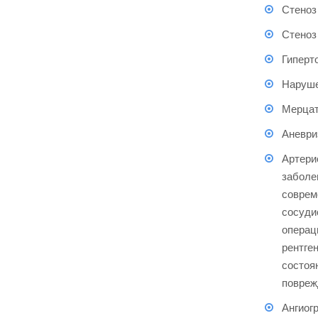
Стеноз
Стеноз
Гиперт
Наруше
Мерцат
Аневри
Артери
заболе
соврем
сосуди
операц
рентге
состоя
повреж
Ангиог