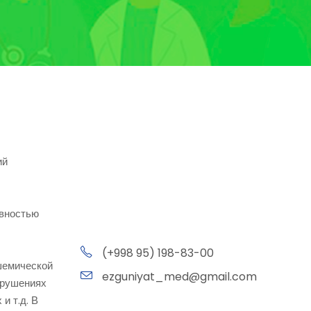
Город Ташкент,
ий
Шайхонтохурский район,
улица Алмазар-4
ивностью
(+998 95) 198-83-00
шемической
ezguniyat_med@gmail.com
арушениях
и т.д. В