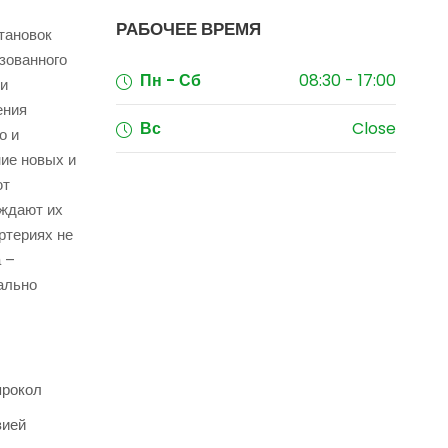
РАБОЧЕЕ ВРЕМЯ
тановок
зованного
Пн - Сб
08:30 - 17:00
ии
ения
Вс
Close
о и
ие новых и
ют
ождают их
ртериях не
 –
ально
прокол
зией