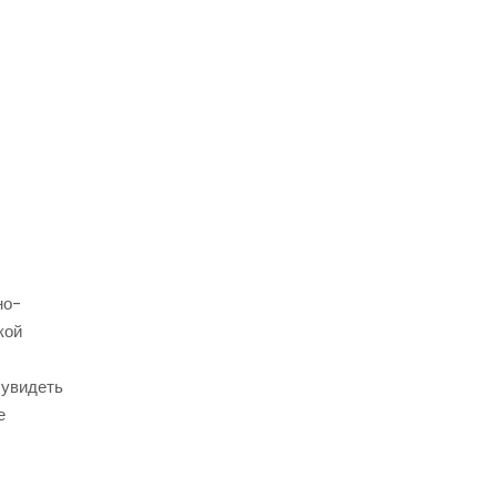
но-
кой
 увидеть
е