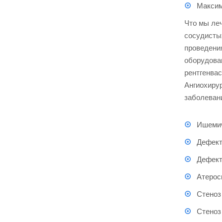
Максим
Что мы ле
сосудистых
проведени
оборудова
рентгенвас
Ангиохиру
заболевани
Ишемич
Дефект
Дефект
Атерос
Стеноз
Стеноз