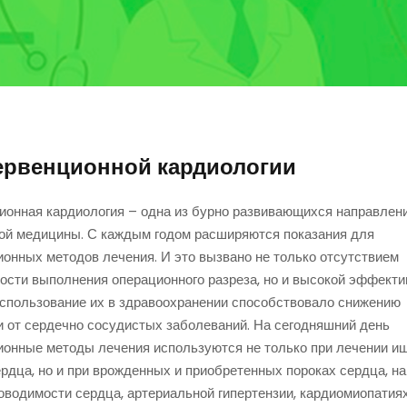
ервенционной кардиологии
ионная кардиология – одна из бурно развивающихся направлен
ой медицины. С каждым годом расширяются показания для
онных методов лечения. И это вызвано не только отсутствием
ости выполнения операционного разреза, но и высокой эффект
Использование их в здравоохранении способствовало снижению
и от сердечно сосудистых заболеваний. На сегодняшний день
ионные методы лечения используются не только при лечении и
рдца, но и при врожденных и приобретенных пороках сердца, н
оводимости сердца, артериальной гипертензии, кардиомиопатиях 