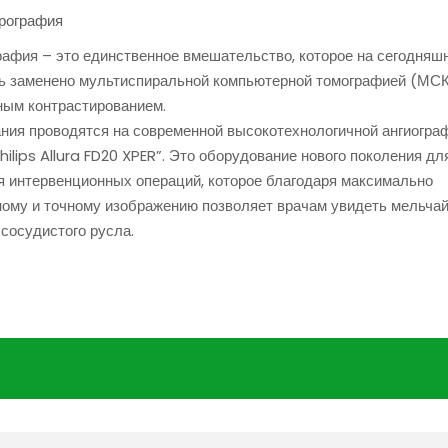
рография
афия – это единственное вмешательство, которое на сегодняш
ь заменено мультиспиральной компьютерной томографией (МСК
ным контрастированием.
ния проводятся на современной высокотехнологичной ангиогра
hilips Allura FD20 XPER”. Это оборудование нового поколения дл
я интервенционных операций, которое благодаря максимально
ному и точному изображению позволяет врачам увидеть мельча
сосудистого русла.