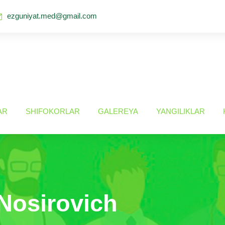
ezguniyat.med@gmail.com
AR
SHIFOKORLAR
GALEREYA
YANGILIKLAR
Nosirovich