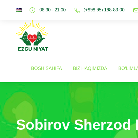
08:30 - 21:00
(+998 95) 198-83-00
BOSH SAHIFA
BIZ HAQIMIZDA
BO’LIML
Sobirov Sherzod 