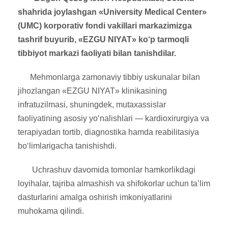
shahrida joylashgan «University Medical Center»
(UMC) korporativ fondi vakillari markazimizga
tashrif buyurib, «EZGU NIYAT» ko‘p tarmoqli
tibbiyot markazi faoliyati bilan tanishdilar.
Mehmonlarga zamonaviy tibbiy uskunalar bilan
jihozlangan «EZGU NIYAT» klinikasining
infratuzilmasi, shuningdek, mutaxassislar
faoliyatining asosiy yo‘nalishlari — kardioxirurgiya va
terapiyadan tortib, diagnostika hamda reabilitasiya
bo‘limlarigacha tanishishdi.
Uchrashuv davomida tomonlar hamkorlikdagi
loyihalar, tajriba almashish va shifokorlar uchun ta’lim
dasturlarini amalga oshirish imkoniyatlarini
muhokama qilindi.