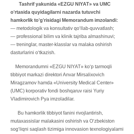
Tashrif yakunida «EZGU NIYAT» va UMC
o‘rtasida quyidagilarni nazarda tutuvchi
hamkorlik to‘g‘risidagi Memorandum imzolandi:
— metodologik va konsultativ qo‘llab-quvvatlash;
— professional bilim va klinik tajriba almashinuvi;
— treninglar, master-klasslar va malaka oshirish
dasturlarini o‘tkazish.
Memorandumni «EZGU NIYAT» ko‘p tarmoqli
tibbiyot markazi direktori Anvar Mirsalixovich
Miragzamov hamda «University Medical Center»
(UMC) korporativ fondi boshqaruv raisi Yuriy
Vladimirovich Pya imzoladilar.
Bu hamkorlik tibbiyot fanini rivojlantirish,
mutaxassislar malakasini oshirish va O‘zbekiston
sog‘liqni saqlash tizimiga innovasion texnologiyalarni