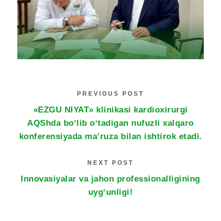
PREVIOUS POST
«EZGU NIYAT» klinikasi kardioxirurgi
AQShda bo‘lib o‘tadigan nufuzli xalqaro
konferensiyada ma’ruza bilan ishtirok etadi.
NEXT POST
Innovasiyalar va jahon professionalligining
uyg‘unligi!