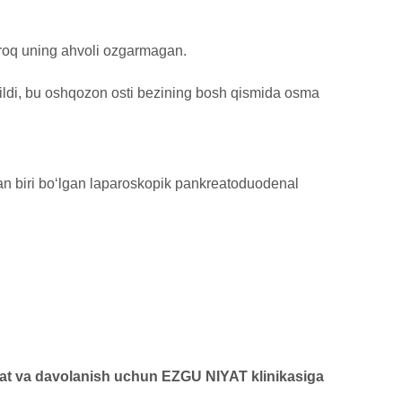
biroq uning ahvoli ozgarmagan.
ildi, bu oshqozon osti bezining bosh qismida osma
dan biri bo‘lgan laparoskopik pankreatoduodenal
ahat va davolanish uchun EZGU NIYAT klinikasiga