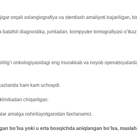
gar orqali xolangiografiya va stentlash amaliyoti bajariligan, 
batafsil diagnostika, jumladan, kompyuter tomografiyasi o’tkaz
o‘shlig‘i onkologiyasidagi eng murakkab va noyob operatsiyalar
rkazlarida ham kam uchraydi.
linikadan chiqarilgan.
alar amalga oshirilayotganidan faxrlanamiz.
ingan bo’lsa yoki u erta bosqichda aniqlangan bo’lsa, masl