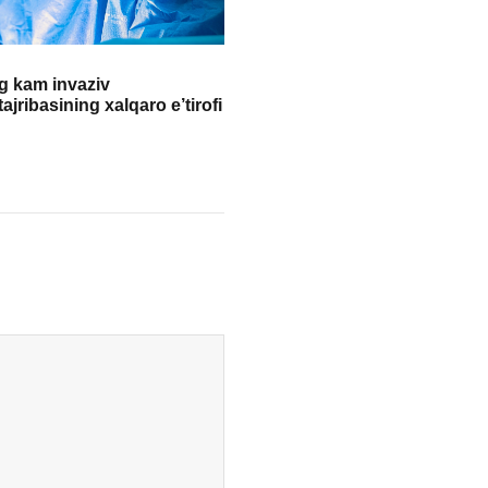
g kam invaziv
ajribasining xalqaro e’tirofi