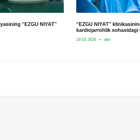
siyasining “EZGU NIYAT”
“EZGU NIYAT” klinikasinin
kardiojarrohlik sohasidagi t
19.02.2026
•
dev