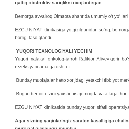
qattiq obstruktiv sariqlikni rivojlantirgan.
Bemorga avvalroq Olmaota shahrida umumiy o‘t yo‘llari ji
EZGU NIYAT klinikasiga yotqizilganidan so’ng, bemorga 
borligi tasdiqlandi.
YUQORI TEXNOLOGIYALI YECHIM
Yuqori malakali onkolog-jarroh Rafikjon Aliyev qorin b
rezeksiyani amalga oshirdi.
Bunday muolajalar hatto xorijdagi yetakchi tibbiyot ma
Bugun bemor o’zini yaxshi his qilmoqda va allaqachon k
EZGU NIYAT klinikasida bunday yuqori sifatli operatsiy
Agar sizning yaqinlaringiz saraton kasalligiga chal
murojaat qilishingiz mumkin.