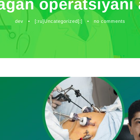
agan operatsiyani 
dev
•
[:ru]Uncategorized[:]
•
no comments