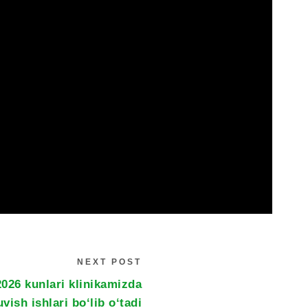
NEXT POST
2026 kunlari klinikamizda
uvish ishlari bo‘lib o‘tadi