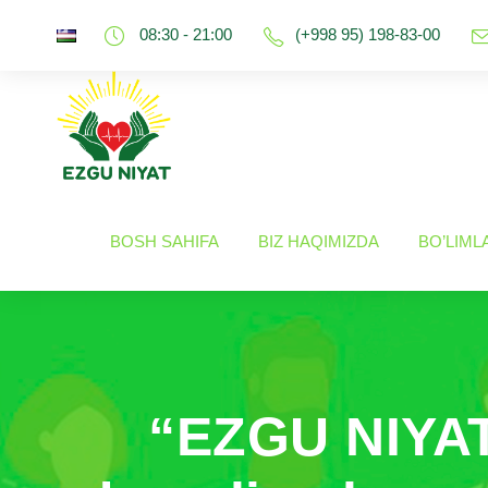
08:30 - 21:00
(+998 95) 198-83-00
BOSH SAHIFA
BIZ HAQIMIZDA
BO’LIML
“EZGU NIYAT”