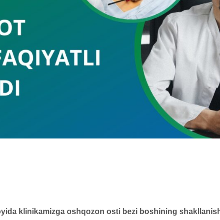
ida klinikamizga oshqozon osti bezi boshining shakllanishi t