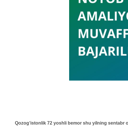
Qozog‘istonlik 72 yoshli bemor shu yilning sentabr oy