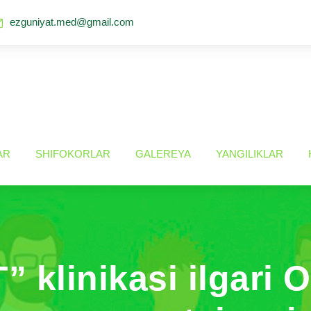
ezguniyat.med@gmail.com
AR
SHIFOKORLAR
GALEREYA
YANGILIKLAR
 klinikasi ilgari 