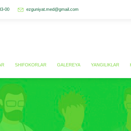
83-00
ezguniyat.med@gmail.com
AR
SHIFOKORLAR
GALEREYA
YANGILIKLAR