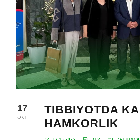
TIBBIYOTDA K
17
OKT
HAMKORLIK
17.10.2025
DEV
[:RU]UNCA