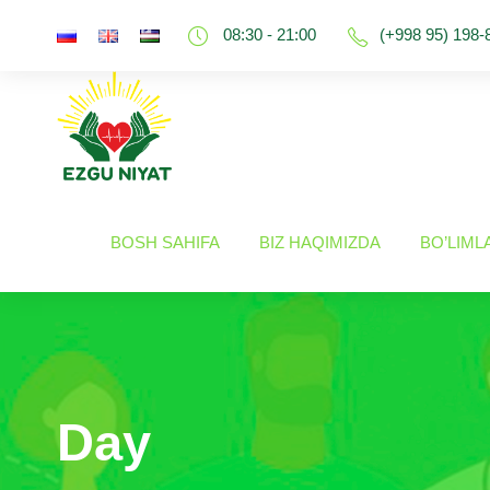
08:30 - 21:00
(+998 95) 198-
BOSH SAHIFA
BIZ HAQIMIZDA
BO’LIML
Day