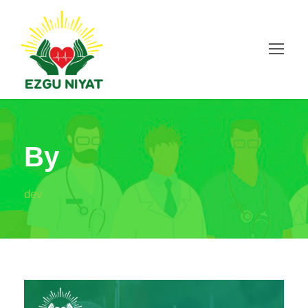
By
dev