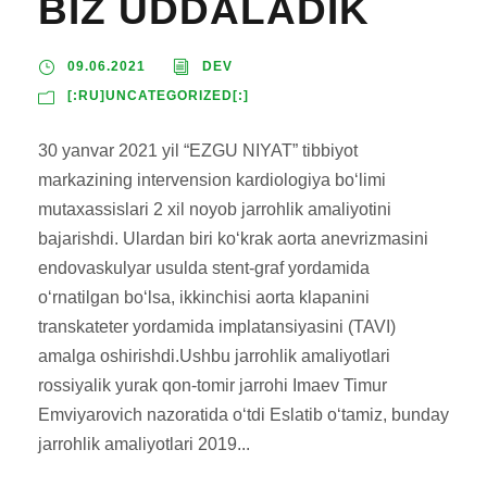
BIZ UDDALADIK
09.06.2021
DEV
[:RU]UNCATEGORIZED[:]
30 yanvar 2021 yil “EZGU NIYAT” tibbiyot
markazining intervension kardiologiya bo‘limi
mutaxassislari 2 xil noyob jarrohlik amaliyotini
bajarishdi. Ulardan biri ko‘krak aorta anevrizmasini
endovaskulyar usulda stent-graf yordamida
o‘rnatilgan bo‘lsa, ikkinchisi aorta klapanini
transkateter yordamida implatansiyasini (TAVI)
amalga oshirishdi.Ushbu jarrohlik amaliyotlari
rossiyalik yurak qon-tomir jarrohi Imaev Timur
Emviyarovich nazoratida o‘tdi Eslatib o‘tamiz, bunday
jarrohlik amaliyotlari 2019...