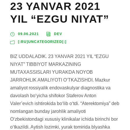
23 YANVAR 2021
YIL “EZGU NIYAT”
09.06.2021
DEV
[:RU]UNCATEGORIZED[:]
BIZ UDDALADIK. 23 YANVAR 2021 YIL “EZGU
NIYAT” TIBBIYOT MARKAZINING
MUTAXASSISLARI YURAKDA NOYOB
JARROHLIK AMALIYOTI O‘TKAZISHDI. Mazkur
amaliyot rossiyalik endovaskulyar diagnostika va
davolash bo‘yicha shifokor Staferov Anton
Valer’evich ishtirokida bo‘lib o‘tdi. “Aterektomiya” deb
nomlangan bunday jarohlik amaliyoti
O‘zbekistondagi xususiy klinikalar ichida birinchi bor
o‘tkazildi. Aytish lozimki, yurak tomirida blyashka