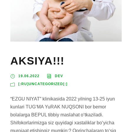
AKSIYA!!!
19.06.2022
DEV
[:RU]UNCATEGORIZED[:]
“EZGU NIYAT” klinikasida 2022 yilning 13-25 iyun
kunlari TUG‘MA YuRAK NUQSONI bor bemor
bolalarga BEPUL tibbiy maslahat o‘tkaziladi.
Shifokorlarimizga siz quyidagi xastaliklar bo‘yicha
murojaat etishingiz mumkin:? Qorinchalararo to‘siq