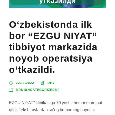
O‘zbekistonda ilk
bor “EZGU NIYAT”
tibbiyot markazida
noyob operatsiya
o‘tkazildi.
22.11.2022
DEV
[:RU]UNCATEGORIZED[:]
EZGU NIYAT” klinikasiga 70 yoshli bemor murojaat
qildi. Tekshiruvlardan so’ng bemorning hayotini