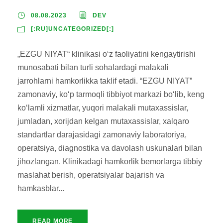
08.08.2023
DEV
[:RU]UNCATEGORIZED[:]
„EZGU NIYAT“ klinikasi oʻz faoliyatini kengaytirishi
munosabati bilan turli sohalardagi malakali
jarrohlarni hamkorlikka taklif etadi. “EZGU NIYAT”
zamonaviy, ko‘p tarmoqli tibbiyot markazi bo‘lib, keng
ko‘lamli xizmatlar, yuqori malakali mutaxassislar,
jumladan, xorijdan kelgan mutaxassislar, xalqaro
standartlar darajasidagi zamonaviy laboratoriya,
operatsiya, diagnostika va davolash uskunalari bilan
jihozlangan. Klinikadagi hamkorlik bemorlarga tibbiy
maslahat berish, operatsiyalar bajarish va
hamkasblar...
READ MORE