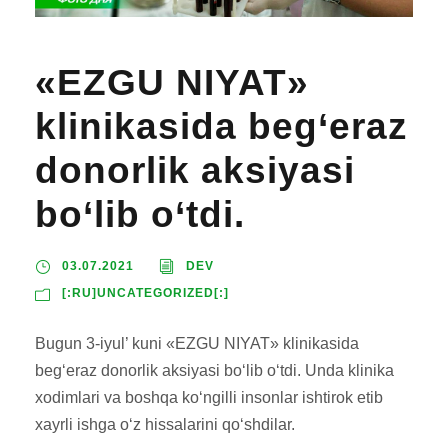
«EZGU NIYAT»
klinikasida beg‘eraz
donorlik aksiyasi
bo‘lib o‘tdi.
03.07.2021
DEV
[:RU]UNCATEGORIZED[:]
Bugun 3-iyul’ kuni «EZGU NIYAT» klinikasida
beg‘eraz donorlik aksiyasi bo‘lib o‘tdi. Unda klinika
xodimlari va boshqa ko‘ngilli insonlar ishtirok etib
xayrli ishga o‘z hissalarini qo‘shdilar.