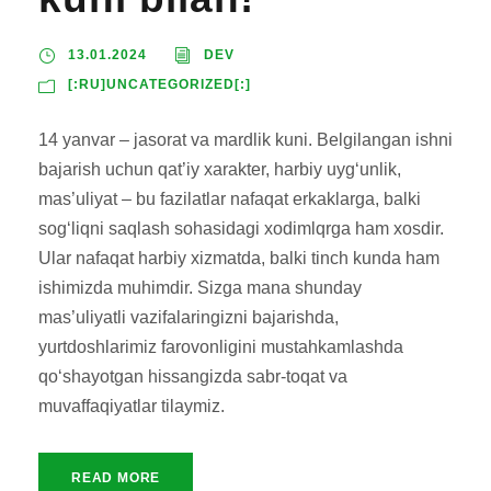
13.01.2024
DEV
[:RU]UNCATEGORIZED[:]
14 yanvar – jasorat va mardlik kuni. Belgilangan ishni
bajarish uchun qat’iy xarakter, harbiy uyg‘unlik,
mas’uliyat – bu fazilatlar nafaqat erkaklarga, balki
sog‘liqni saqlash sohasidagi xodimlqrga ham xosdir.
Ular nafaqat harbiy xizmatda, balki tinch kunda ham
ishimizda muhimdir. Sizga mana shunday
mas’uliyatli vazifalaringizni bajarishda,
yurtdoshlarimiz farovonligini mustahkamlashda
qo‘shayotgan hissangizda sabr-toqat va
muvaffaqiyatlar tilaymiz.
READ MORE