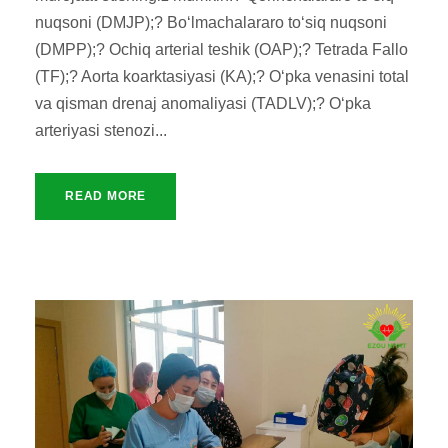
nuqsoni (DMJP);? Bo‘lmachalararo to‘siq nuqsoni
(DMPP);? Ochiq arterial teshik (OAP);? Tetrada Fallo
(TF);? Aorta koarktasiyasi (KA);? O‘pka venasini total
va qisman drenaj anomaliyasi (TADLV);? O‘pka
arteriyasi stenozi...
READ MORE