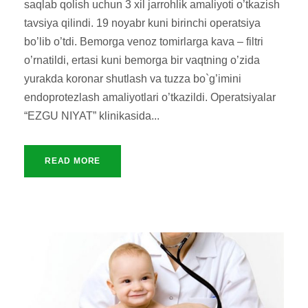
saqlab qolish uchun 3 xil jarrohlik amaliyoti o’tkazish
tavsiya qilindi. 19 noyabr kuni birinchi operatsiya
bo’lib o’tdi. Bemorga venoz tomirlarga kava – filtri
o’rnatildi, ertasi kuni bemorga bir vaqtning o’zida
yurakda koronar shutlash va tuzza bo`g’imini
endoprotezlash amaliyotlari o’tkazildi. Operatsiyalar
“EZGU NIYAT” klinikasida...
READ MORE